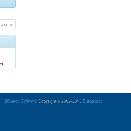
róximo
io
DSpace Software
Copyright © 2002-2010
Duraspace