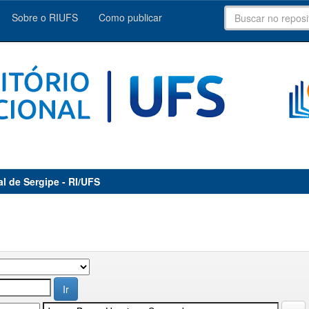
Sobre o RIUFS
Como publicar
al de Sergipe - RI/UFS