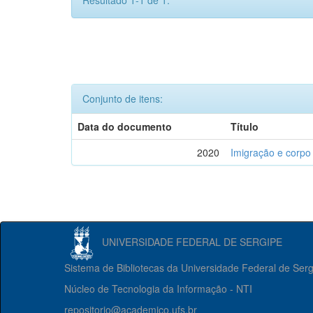
Resultado 1-1 de 1.
Conjunto de itens:
Data do documento
Título
2020
Imigração e corpo
UNIVERSIDADE FEDERAL DE SERGIPE
Sistema de Bibliotecas da Universidade Federal de Ser
Núcleo de Tecnologia da Informação - NTI
repositorio@academico.ufs.br