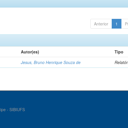
Anterior
1
P
Autor(es)
Tipo
Jesus, Bruno Henrique Souza de
Relatór
gipe - SIBIUFS