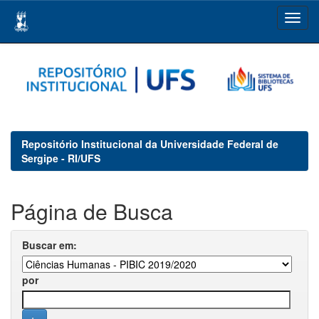
Skip
navigation
Repositório Institucional da Universidade Federal de
Sergipe - RI/UFS
Página de Busca
Buscar em:
por