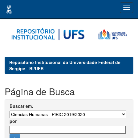
Skip
navigation
Repositório Institucional da Universidade Federal de
Sergipe - RI/UFS
Página de Busca
Buscar em:
por