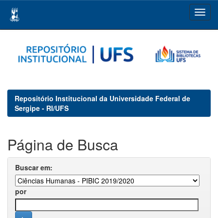
Skip
navigation
Repositório Institucional da Universidade Federal de
Sergipe - RI/UFS
Página de Busca
Buscar em:
por