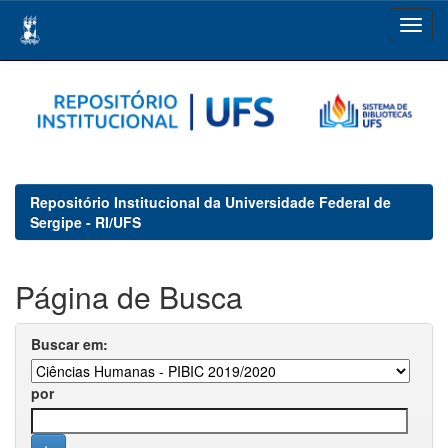
Skip
navigation
Repositório Institucional da Universidade Federal de
Sergipe - RI/UFS
Página de Busca
Buscar em:
por