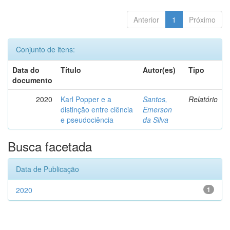
Anterior
1
Próximo
Conjunto de itens:
Data do
Título
Autor(es)
Tipo
documento
2020
Karl Popper e a
Santos,
Relatório
distinção entre ciência
Emerson
e pseudociência
da Silva
Busca facetada
Data de Publicação
2020
1