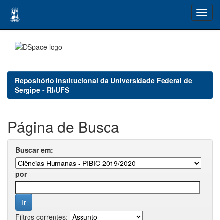
Skip
navigation
Repositório Institucional da Universidade Federal de
Sergipe - RI/UFS
Página de Busca
Buscar em:
por
Filtros correntes: