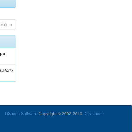
róximo
ipo
latório
DSpace Software
Copyright © 2002-2010
Duraspace