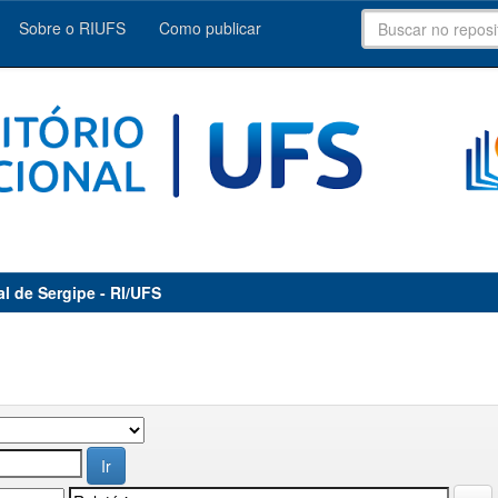
Sobre o RIUFS
Como publicar
al de Sergipe - RI/UFS