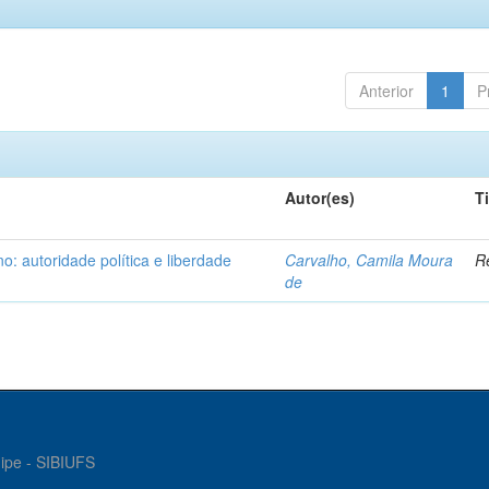
Anterior
1
P
Autor(es)
T
: autoridade política e liberdade
Carvalho, Camila Moura
Re
de
gipe - SIBIUFS