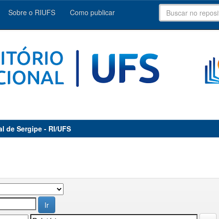
Sobre o RIUFS
Como publicar
al de Sergipe - RI/UFS