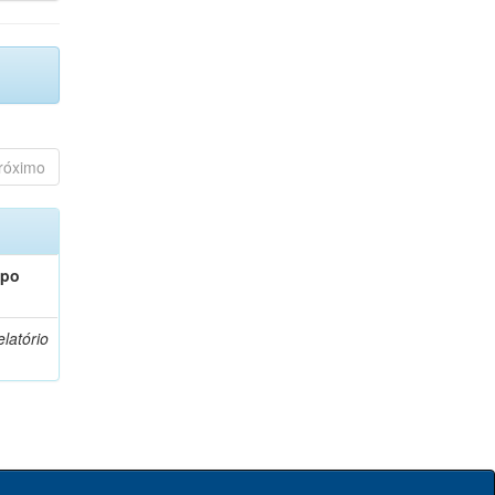
róximo
ipo
latório