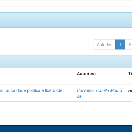
Anterior
1
P
Autor(es)
T
: autoridade política e liberdade
Carvalho, Camila Moura
Re
de