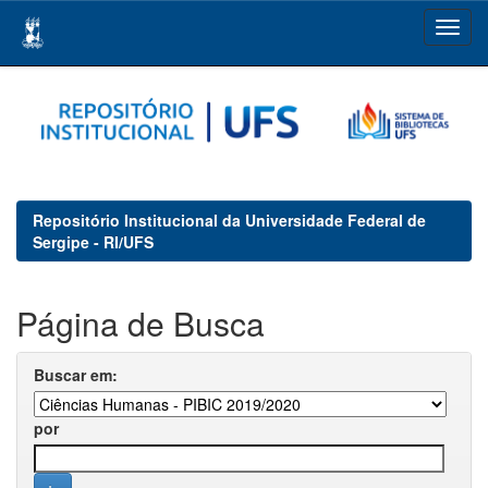
Skip
navigation
Repositório Institucional da Universidade Federal de
Sergipe - RI/UFS
Página de Busca
Buscar em:
por