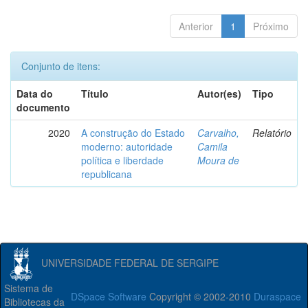
Anterior
1
Próximo
Conjunto de itens:
Data do
Título
Autor(es)
Tipo
documento
2020
A construção do Estado
Carvalho,
Relatório
moderno: autoridade
Camila
política e liberdade
Moura de
republicana
UNIVERSIDADE FEDERAL DE SERGIPE
Sistema de
DSpace Software
Copyright © 2002-2010
Duraspace
Bibliotecas da