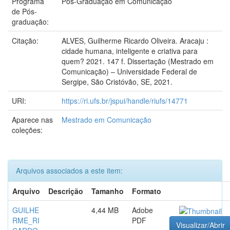
Programa
Pós-Graduação em Comunicação
de Pós-
graduação:
Citação:
ALVES, Guilherme Ricardo Oliveira. Aracaju :
cidade humana, inteligente e criativa para
quem? 2021. 147 f. Dissertação (Mestrado em
Comunicação) – Universidade Federal de
Sergipe, São Cristóvão, SE, 2021.
URI:
https://ri.ufs.br/jspui/handle/riufs/14771
Aparece nas
Mestrado em Comunicação
coleções:
Arquivos associados a este item:
Arquivo
Descrição
Tamanho
Formato
GUILHE
4,44 MB
Adobe
RME_RI
PDF
Visualizar/Abrir