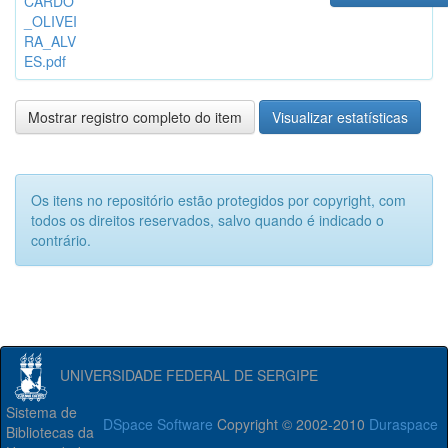
CARDO
_OLIVEI
RA_ALV
ES.pdf
Mostrar registro completo do item
Visualizar estatísticas
Os itens no repositório estão protegidos por copyright, com
todos os direitos reservados, salvo quando é indicado o
contrário.
UNIVERSIDADE FEDERAL DE SERGIPE
Sistema de
DSpace Software
Copyright © 2002-2010
Duraspace
Bibliotecas da