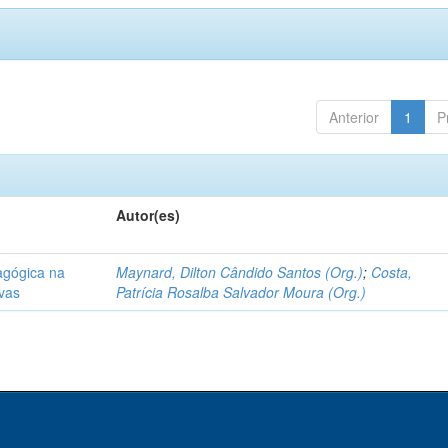
Anterior
1
P
Autor(es)
agógica na
Maynard, Dilton Cândido Santos (Org.)
;
Costa,
ivas
Patrícia Rosalba Salvador Moura (Org.)