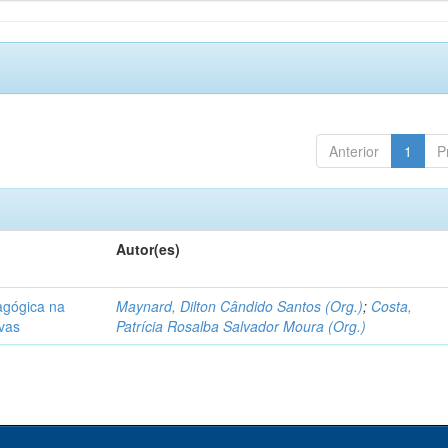
Anterior
1
P
Autor(es)
agógica na
Maynard, Dilton Cândido Santos (Org.)
;
Costa,
ivas
Patrícia Rosalba Salvador Moura (Org.)