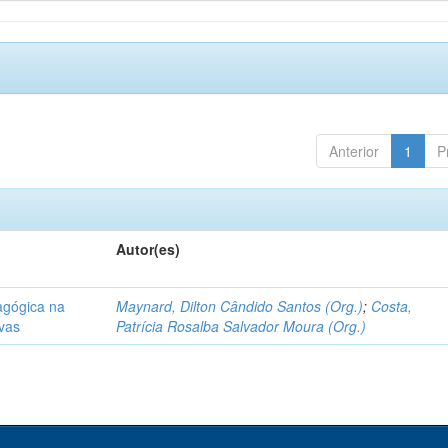
Anterior
1
P
Autor(es)
agógica na
Maynard, Dilton Cândido Santos (Org.)
;
Costa,
ivas
Patrícia Rosalba Salvador Moura (Org.)