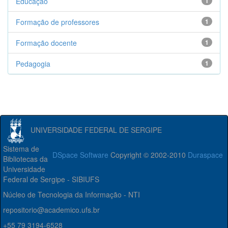
Educação
1
Formação de professores
1
Formação docente
1
Pedagogia
1
UNIVERSIDADE FEDERAL DE SERGIPE
Sistema de
DSpace Software
Copyright © 2002-2010
Duraspace
Bibliotecas da
Universidade
Federal de Sergipe - SIBIUFS
Núcleo de Tecnologia da Informação - NTI
repositorio@academico.ufs.br
+55 79 3194-6528