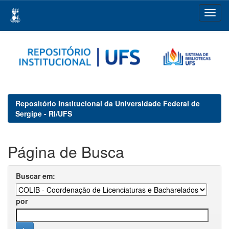
Skip
navigation
Repositório Institucional da Universidade Federal de
Sergipe - RI/UFS
Página de Busca
Buscar em:
por