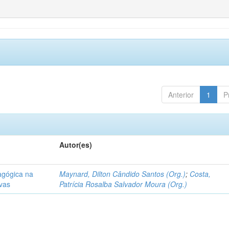
Anterior
1
P
Autor(es)
agógica na
Maynard, Dilton Cândido Santos (Org.)
;
Costa,
ivas
Patrícia Rosalba Salvador Moura (Org.)