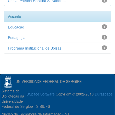
Costa, Patrícia Rosalba Salvador ...
1
Assunto
Educação
1
Pedagogia
1
Programa Institucional de Bolsas ...
1
UNIVERSIDADE FEDERAL DE SERGIPE
Sistema de
DSpace Software
Copyright © 2002-2010
Duraspace
Bibliotecas da
Universidade
Federal de Sergipe - SIBIUFS
Núcleo de Tecnologia da Informação - NTI