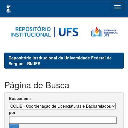
Skip
navigation
Repositório Institucional da Universidade Federal de
Sergipe - RI/UFS
Página de Busca
Buscar em:
por