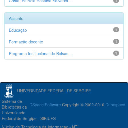
Costa, Patrícia Rosalba Salvador ...
1
Assunto
Educação
1
Formação docente
1
Programa Institucional de Bolsas ...
1
UNIVERSIDADE FEDERAL DE SERGIPE
Sistema de
DSpace Software
Copyright © 2002-2010
Duraspace
Bibliotecas da
Universidade
Federal de Sergipe - SIBIUFS
Núcleo de Tecnologia da Informação - NTI