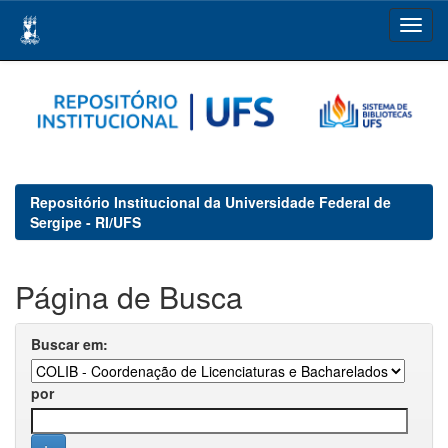
Skip
navigation
Repositório Institucional da Universidade Federal de
Sergipe - RI/UFS
Página de Busca
Buscar em:
por