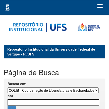
Skip
navigation
Repositório Institucional da Universidade Federal de
Sergipe - RI/UFS
Página de Busca
Buscar em:
por