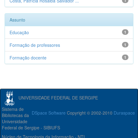
Costa, Patrícia Rosalba Salvador ...
1
Assunto
Educação
1
Formação de professores
1
Formação docente
1
UNIVERSIDADE FEDERAL DE SERGIPE
Sistema de
DSpace Software
Copyright © 2002-2010
Duraspace
Bibliotecas da
Universidade
Federal de Sergipe - SIBIUFS
Núcleo de Tecnologia da Informação - NTI