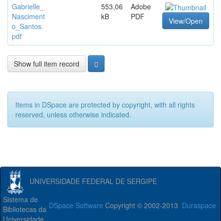
Gabrielle_
553,06
Adobe
Nasciment
kB
PDF
View/Open
o_Santos.
pdf
Show full item record
Items in DSpace are protected by copyright, with all rights
reserved, unless otherwise indicated.
UNIVERSIDADE FEDERAL DE SERGIPE
Sistema de
DSpace Software
Copyright © 2002-2013
Duraspace
Bibliotecas da
Universidade