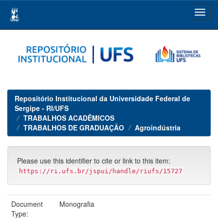
Skip
navigation
Repositório Institucional da Universidade Federal de
Sergipe - RI/UFS
TRABALHOS ACADÊMICOS
TRABALHOS DE GRADUAÇÃO
Agroindústria
Please use this identifier to cite or link to this item:
https://ri.ufs.br/jspui/handle/riufs/15727
Document
Monografia
Type: