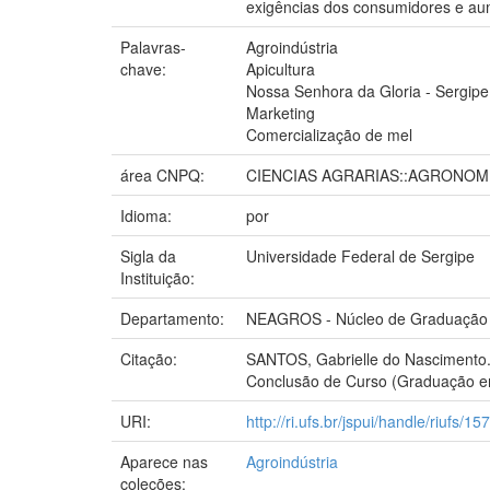
exigências dos consumidores e au
Palavras-
Agroindústria
chave:
Apicultura
Nossa Senhora da Gloria - Sergipe
Marketing
Comercialização de mel
área CNPQ:
CIENCIAS AGRARIAS::AGRONOM
Idioma:
por
Sigla da
Universidade Federal de Sergipe
Instituição:
Departamento:
NEAGROS - Núcleo de Graduação de
Citação:
SANTOS, Gabrielle do Nascimento. 
Conclusão de Curso (Graduação em 
URI:
http://ri.ufs.br/jspui/handle/riufs/15
Aparece nas
Agroindústria
coleções: