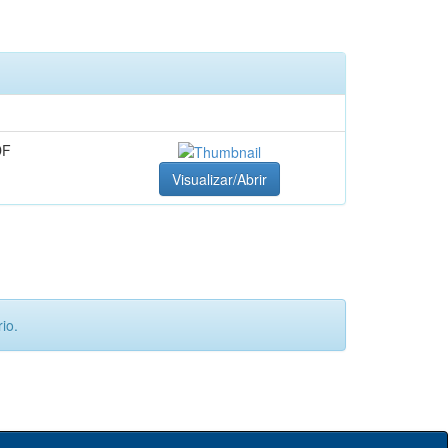
DF
Visualizar/Abrir
io.