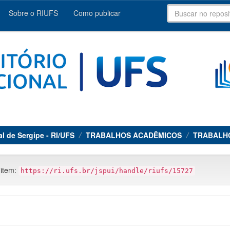
Sobre o RIUFS
Como publicar
al de Sergipe - RI/UFS
TRABALHOS ACADÊMICOS
TRABALH
 item:
https://ri.ufs.br/jspui/handle/riufs/15727