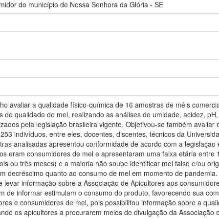
umidor do município de Nossa Senhora da Glória - SE
lho avaliar a qualidade físico-química de 16 amostras de méis comerci
 de qualidade do mel, realizando as análises de umidade, acidez, pH,
ados pela legislação brasileira vigente. Objetivou-se também avaliar 
253 indivíduos, entre eles, docentes, discentes, técnicos da Universid
ras analisadas apresentou conformidade de acordo com a legislação es
os eram consumidores de mel e apresentaram uma faixa etária entre 1
 ou três meses) e a maioria não soube identificar mel falso e/ou ori
e um decréscimo quanto ao consumo de mel em momento de pandemia.
levar informação sobre a Associação de Apicultores aos consumidores
lém de informar estimulam o consumo do produto, favorecendo sua com
res e consumidores de mel, pois possibilitou informação sobre a quali
vando os apicultores a procurarem meios de divulgação da Associação 