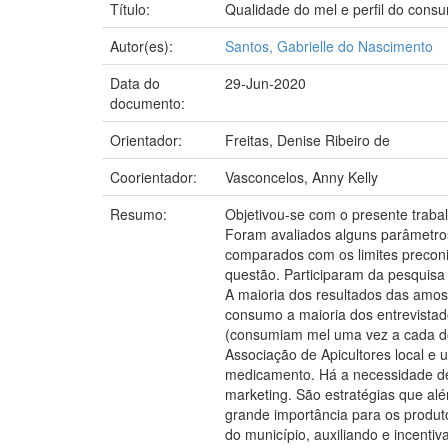
Título:
Qualidade do mel e perfil do cons
Autor(es):
Santos, Gabrielle do Nascimento
Data do
29-Jun-2020
documento:
Orientador:
Freitas, Denise Ribeiro de
Coorientador:
Vasconcelos, Anny Kelly
Resumo:
Objetivou-se com o presente traba
Foram avaliados alguns parâmetros
comparados com os limites preconiz
questão. Participaram da pesquisa 
A maioria dos resultados das amost
consumo a maioria dos entrevistad
(consumiam mel uma vez a cada dois
Associação de Apicultores local 
medicamento. Há a necessidade de 
marketing. São estratégias que a
grande importância para os produto
do município, auxiliando e incenti