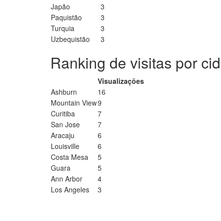
Japão
3
Paquistão
3
Turquia
3
Uzbequistão
3
Ranking de visitas por ci
Visualizações
Ashburn
16
Mountain View
9
Curitiba
7
San Jose
7
Aracaju
6
Louisville
6
Costa Mesa
5
Guara
5
Ann Arbor
4
Los Angeles
3