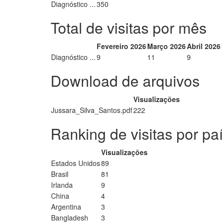
Diagnóstico ...
350
Total de visitas por mês
Fevereiro 2026
Março 2026
Abril 2026
Diagnóstico ...
9
11
9
Download de arquivos
Visualizações
Jussara_Silva_Santos.pdf
222
Ranking de visitas por pa
Visualizações
Estados Unidos
89
Brasil
81
Irlanda
9
China
4
Argentina
3
Bangladesh
3