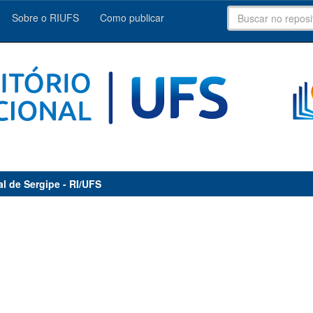
Sobre o RIUFS
Como publicar
al de Sergipe - RI/UFS