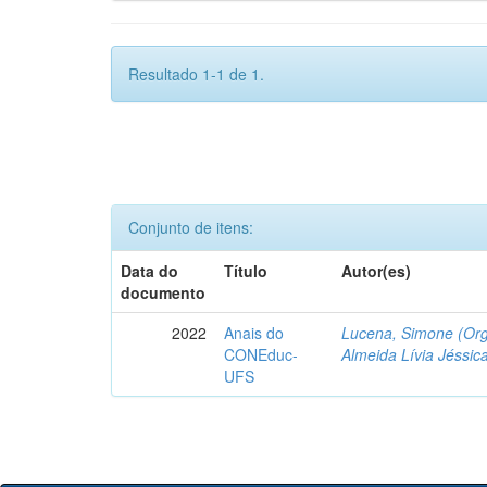
Resultado 1-1 de 1.
Conjunto de itens:
Data do
Título
Autor(es)
documento
2022
Anais do
Lucena, Simone (Org
CONEduc-
Almeida Lívia Jéssica
UFS