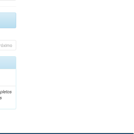
róximo
pletos
s