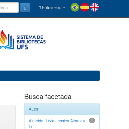
Entrar em:
Busca facetada
Autor
Almeida, Lívia Jéssica Almeida
1
Lí...