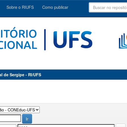
Sobre o RIUFS
Como publicar
al de Sergipe - RI/UFS