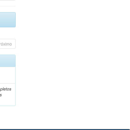
róximo
pletos
s