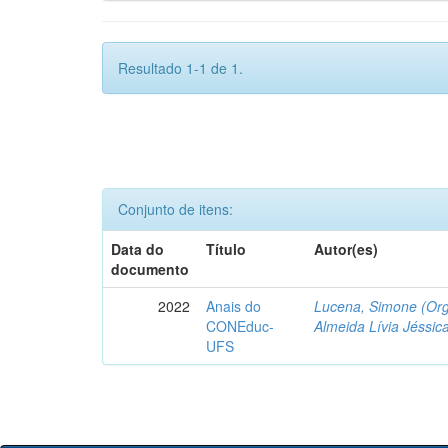
Resultado 1-1 de 1.
Conjunto de itens:
Data do
Título
Autor(es)
documento
2022
Anais do
Lucena, Simone (Org
CONEduc-
Almeida Lívia Jéssica
UFS