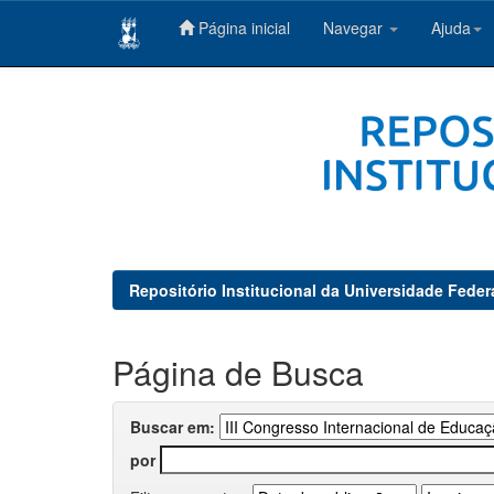
Página inicial
Navegar
Ajuda
Skip
navigation
Repositório Institucional da Universidade Feder
Página de Busca
Buscar em:
por