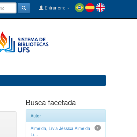
Entrar em:
Busca facetada
Autor
Almeida, Lívia Jéssica Almeida
1
Lí...