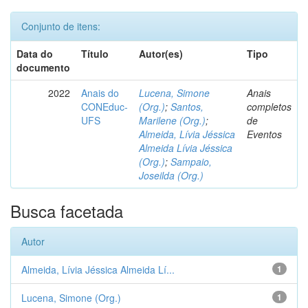
Conjunto de itens:
Data do
Título
Autor(es)
Tipo
documento
2022
Anais do
Lucena, Simone
Anais
CONEduc-
(Org.)
;
Santos,
completos
UFS
Marilene (Org.)
;
de
Almeida, Lívia Jéssica
Eventos
Almeida Lívia Jéssica
(Org.)
;
Sampaio,
Joseilda (Org.)
Busca facetada
Autor
Almeida, Lívia Jéssica Almeida Lí...
1
Lucena, Simone (Org.)
1