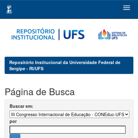
Skip
navigation
Repositório Institucional da Universidade Federal de
Sergipe - RI/UFS
Página de Busca
Buscar em:
por