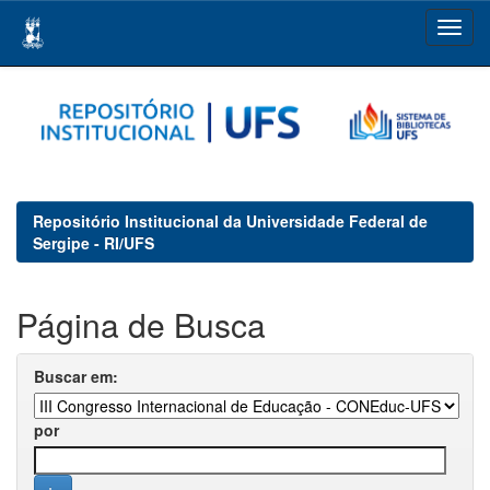
Skip
navigation
Repositório Institucional da Universidade Federal de
Sergipe - RI/UFS
Página de Busca
Buscar em:
por