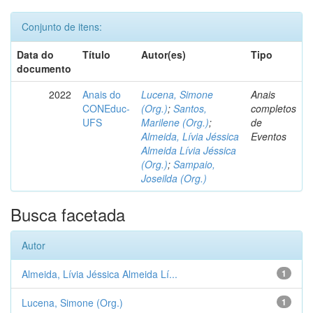
Conjunto de itens:
Data do
Título
Autor(es)
Tipo
documento
2022
Anais do
Lucena, Simone
Anais
CONEduc-
(Org.)
;
Santos,
completos
UFS
Marilene (Org.)
;
de
Almeida, Lívia Jéssica
Eventos
Almeida Lívia Jéssica
(Org.)
;
Sampaio,
Joseilda (Org.)
Busca facetada
Autor
Almeida, Lívia Jéssica Almeida Lí...
1
Lucena, Simone (Org.)
1