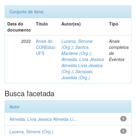
Conjunto de itens:
Data do
Título
Autor(es)
Tipo
documento
2022
Anais do
Lucena, Simone
Anais
CONEduc-
(Org.)
;
Santos,
completos
UFS
Marilene (Org.)
;
de
Almeida, Lívia Jéssica
Eventos
Almeida Lívia Jéssica
(Org.)
;
Sampaio,
Joseilda (Org.)
Busca facetada
Autor
Almeida, Lívia Jéssica Almeida Lí...
1
Lucena, Simone (Org.)
1