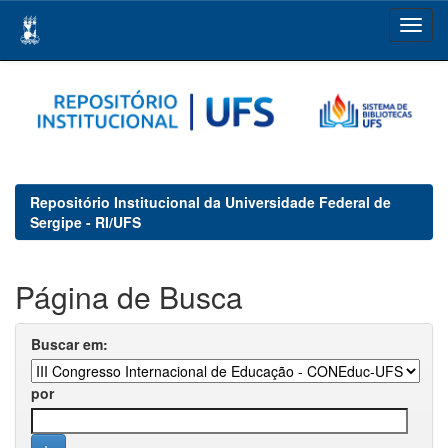
Skip
navigation
Repositório Institucional da Universidade Federal de
Sergipe - RI/UFS
Página de Busca
Buscar em:
por