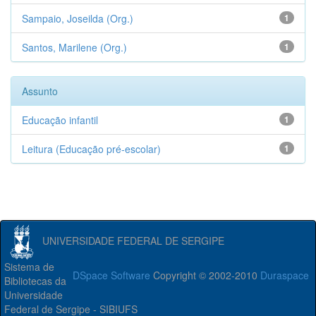
Sampaio, Joseilda (Org.)
1
Santos, Marilene (Org.)
1
Assunto
Educação infantil
1
Leitura (Educação pré-escolar)
1
UNIVERSIDADE FEDERAL DE SERGIPE
Sistema de
DSpace Software
Copyright © 2002-2010
Duraspace
Bibliotecas da
Universidade
Federal de Sergipe - SIBIUFS