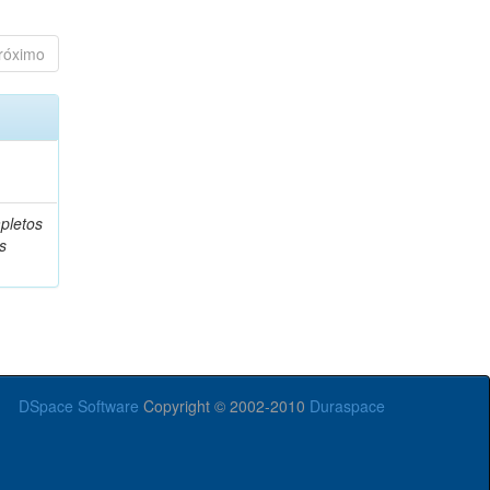
róximo
pletos
s
DSpace Software
Copyright © 2002-2010
Duraspace