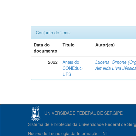
Conjunto de itens:
Data do
Título
Autor(es)
documento
2022
Anais do
Lucena, Simone (Org
CONEduc-
Almeida Lívia Jéssica
UFS
UNIVERSIDADE FEDERAL DE SERGIPE
Sistema de Bibliotecas da Universidade Federal de Ser
Núcleo de Tecnologia da Informação - NTI