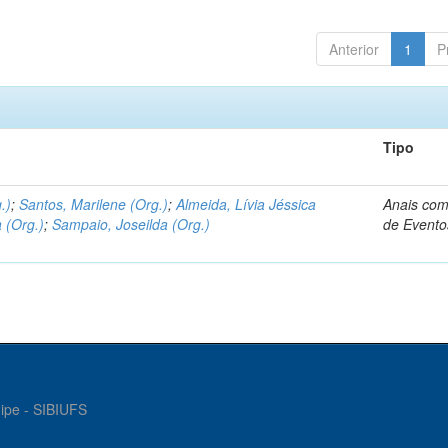
Anterior
1
P
Tipo
.)
;
Santos, Marilene (Org.)
;
Almeida, Lívia Jéssica
Anais com
 (Org.)
;
Sampaio, Joseilda (Org.)
de Evento
gipe - SIBIUFS