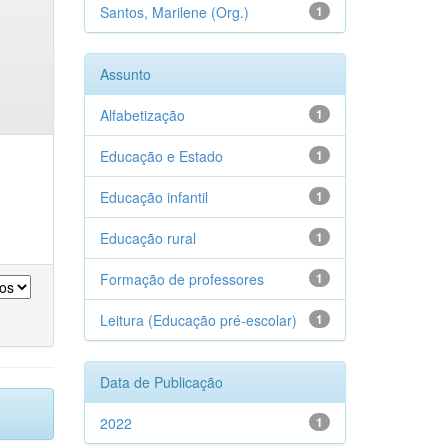
Santos, Marilene (Org.)
1
Assunto
Alfabetização
1
Educação e Estado
1
Educação infantil
1
Educação rural
1
Formação de professores
1
Leitura (Educação pré-escolar)
1
Data de Publicação
2022
1