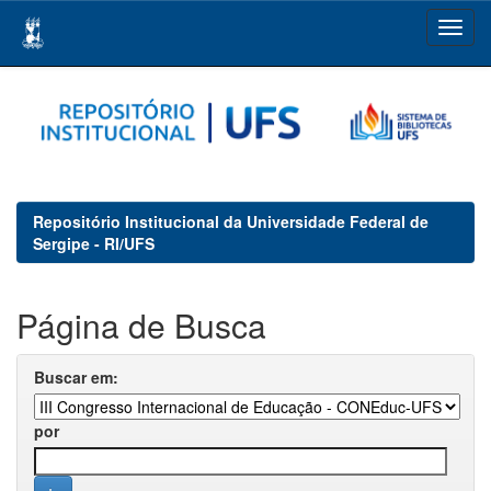
Skip
navigation
Repositório Institucional da Universidade Federal de
Sergipe - RI/UFS
Página de Busca
Buscar em:
por