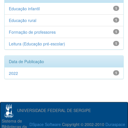
Educação infantil
1
Educação rural
1
Formação de professores
1
Leitura (Educação pré-escolar)
1
Data de Publicação
2022
1
UNIVERSIDADE FEDERAL DE SERGIPE
Sistema de
DSpace Software
Copyright © 2002-2010
Duraspace
Bibliotecas da