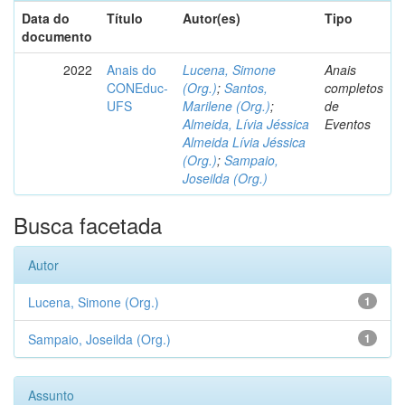
Data do
Título
Autor(es)
Tipo
documento
2022
Anais do
Lucena, Simone
Anais
CONEduc-
(Org.)
;
Santos,
completos
UFS
Marilene (Org.)
;
de
Almeida, Lívia Jéssica
Eventos
Almeida Lívia Jéssica
(Org.)
;
Sampaio,
Joseilda (Org.)
Busca facetada
Autor
Lucena, Simone (Org.)
1
Sampaio, Joseilda (Org.)
1
Assunto