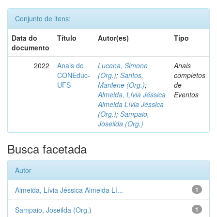
Conjunto de itens:
Data do
Título
Autor(es)
Tipo
documento
2022
Anais do
Lucena, Simone
Anais
CONEduc-
(Org.)
;
Santos,
completos
UFS
Marilene (Org.)
;
de
Almeida, Lívia Jéssica
Eventos
Almeida Lívia Jéssica
(Org.)
;
Sampaio,
Joseilda (Org.)
Busca facetada
Autor
Almeida, Lívia Jéssica Almeida Lí...
1
Sampaio, Joseilda (Org.)
1