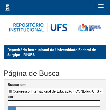
Skip
navigation
Repositório Institucional da Universidade Federal de
Sergipe - RI/UFS
Página de Busca
Buscar em:
por