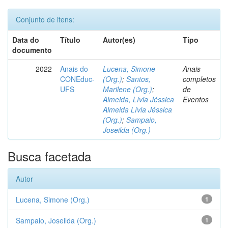
Conjunto de itens:
Data do
Título
Autor(es)
Tipo
documento
2022
Anais do
Lucena, Simone
Anais
CONEduc-
(Org.)
;
Santos,
completos
UFS
Marilene (Org.)
;
de
Almeida, Lívia Jéssica
Eventos
Almeida Lívia Jéssica
(Org.)
;
Sampaio,
Joseilda (Org.)
Busca facetada
Autor
Lucena, Simone (Org.)
1
Sampaio, Joseilda (Org.)
1