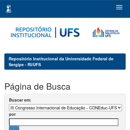
Skip
navigation
Repositório Institucional da Universidade Federal de
Sergipe - RI/UFS
Página de Busca
Buscar em:
por