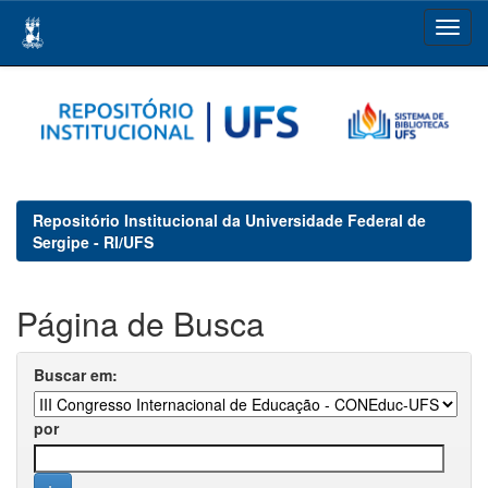
Skip
navigation
Repositório Institucional da Universidade Federal de
Sergipe - RI/UFS
Página de Busca
Buscar em:
por