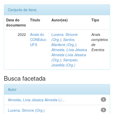
Conjunto de itens:
Data do
Título
Autor(es)
Tipo
documento
2022
Anais do
Lucena, Simone
Anais
CONEduc-
(Org.)
;
Santos,
completos
UFS
Marilene (Org.)
;
de
Almeida, Lívia Jéssica
Eventos
Almeida Lívia Jéssica
(Org.)
;
Sampaio,
Joseilda (Org.)
Busca facetada
Autor
Almeida, Lívia Jéssica Almeida Lí...
1
Lucena, Simone (Org.)
1