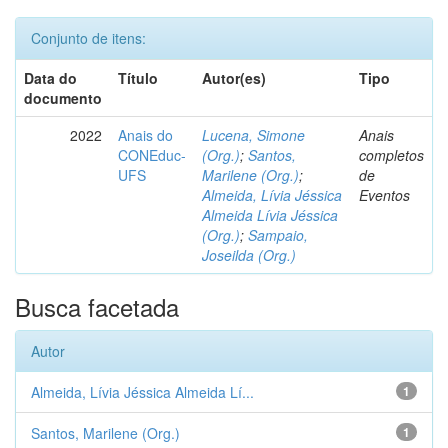
Conjunto de itens:
Data do
Título
Autor(es)
Tipo
documento
2022
Anais do
Lucena, Simone
Anais
CONEduc-
(Org.)
;
Santos,
completos
UFS
Marilene (Org.)
;
de
Almeida, Lívia Jéssica
Eventos
Almeida Lívia Jéssica
(Org.)
;
Sampaio,
Joseilda (Org.)
Busca facetada
Autor
Almeida, Lívia Jéssica Almeida Lí...
1
Santos, Marilene (Org.)
1