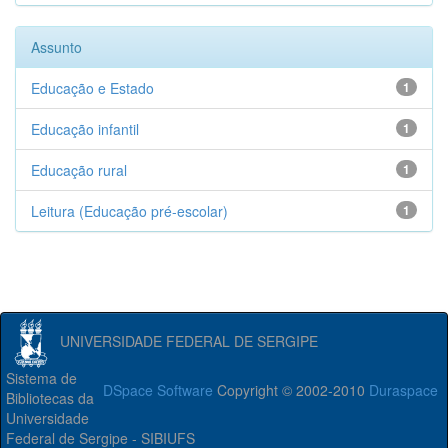
Assunto
Educação e Estado
1
Educação infantil
1
Educação rural
1
Leitura (Educação pré-escolar)
1
UNIVERSIDADE FEDERAL DE SERGIPE
Sistema de
DSpace Software
Copyright © 2002-2010
Duraspace
Bibliotecas da
Universidade
Federal de Sergipe - SIBIUFS