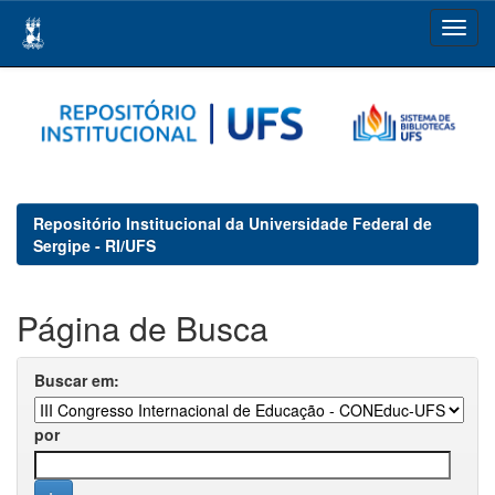
Skip
navigation
Repositório Institucional da Universidade Federal de
Sergipe - RI/UFS
Página de Busca
Buscar em:
por