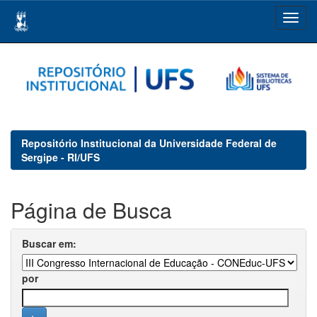
Skip
navigation
Repositório Institucional da Universidade Federal de
Sergipe - RI/UFS
Página de Busca
Buscar em:
por