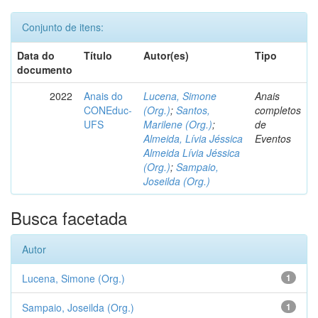
Conjunto de itens:
Data do
Título
Autor(es)
Tipo
documento
2022
Anais do
Lucena, Simone
Anais
CONEduc-
(Org.)
;
Santos,
completos
UFS
Marilene (Org.)
;
de
Almeida, Lívia Jéssica
Eventos
Almeida Lívia Jéssica
(Org.)
;
Sampaio,
Joseilda (Org.)
Busca facetada
Autor
Lucena, Simone (Org.)
1
Sampaio, Joseilda (Org.)
1