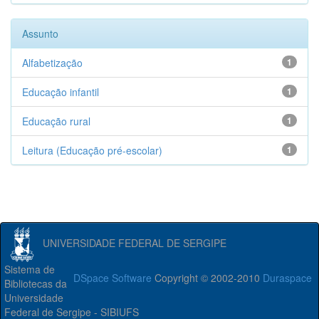
Assunto
Alfabetização
1
Educação infantil
1
Educação rural
1
Leitura (Educação pré-escolar)
1
UNIVERSIDADE FEDERAL DE SERGIPE
Sistema de
DSpace Software
Copyright © 2002-2010
Duraspace
Bibliotecas da
Universidade
Federal de Sergipe - SIBIUFS