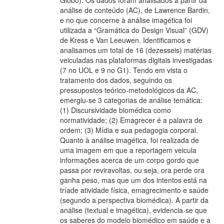
Globo). Os dados foram analisados a partir da
análise de conteúdo (AC), de Lawrence Bardin,
e no que concerne à análise imagética foi
utilizada a “Gramática do Design Visual” (GDV)
de Kress e Van Leeuwen. Identificamos e
analisamos um total de 16 (dezesseis) matérias
veiculadas nas plataformas digitais investigadas
(7 no UOL e 9 no G1). Tendo em vista o
tratamento dos dados, seguindo os
pressupostos teórico-metodológicos da AC,
emergiu-se 3 categorias de análise temática:
(1) Discursividade biomédica como
normatividade; (2) Emagrecer é a palavra de
ordem; (3) Mídia e sua pedagogia corporal.
Quanto à análise imagética, foi realizada de
uma imagem em que a reportagem veicula
informações acerca de um corpo gordo que
passa por reviravoltas, ou seja, ora perde ora
ganha peso, mas que um dos intentos está na
tríade atividade física, emagrecimento e saúde
(segundo a perspectiva biomédica). A partir da
análise (textual e imagética), evidencia-se que
os saberes do modelo biomédico em saúde e a