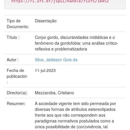
https://ri.ufs.br/jspui/handle/riufs/18452
Tipo de
Dissertação
Documento:
Título :
Corpo gordo, discursividades midiáticas e o
fenômeno da gordofobia: uma análise crítico-
reflexiva e problematizadora
Autor :
Silva, Jádisson Gois da
Fecha de
11-jul-2023
publicación
:
Director(a):
Mezzaroba, Cristiano
Resumen:
A sociedade vigente tem sido permeada por
diversas formas de atributos estereotipados
frente aos que não correspondem aos
paradigmas normativos postulados como a
única possibilidade de (con)vivência, tal