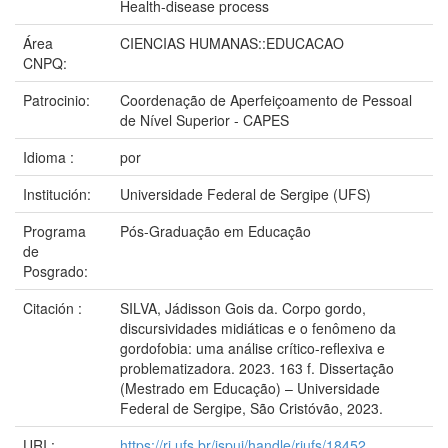
Health-disease process
Área
CIENCIAS HUMANAS::EDUCACAO
CNPQ:
Patrocinio:
Coordenação de Aperfeiçoamento de Pessoal
de Nível Superior - CAPES
Idioma :
por
Institución:
Universidade Federal de Sergipe (UFS)
Programa
Pós-Graduação em Educação
de
Posgrado:
Citación :
SILVA, Jádisson Gois da. Corpo gordo,
discursividades midiáticas e o fenômeno da
gordofobia: uma análise crítico-reflexiva e
problematizadora. 2023. 163 f. Dissertação
(Mestrado em Educação) – Universidade
Federal de Sergipe, São Cristóvão, 2023.
URI :
https://ri.ufs.br/jspui/handle/riufs/18452