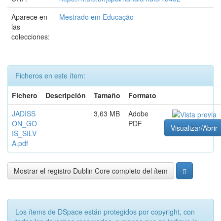
Aparece en
Mestrado em Educação
las
colecciones:
Ficheros en este ítem:
Fichero
Descripción
Tamaño
Formato
JADISS
3,63 MB
Adobe
ON_GO
PDF
Visualizar/Abrir
IS_SILV
A.pdf
Mostrar el registro Dublin Core completo del ítem
Los ítems de DSpace están protegidos por copyright, con