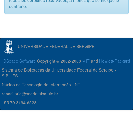
todos los derechos reservados, a menos que se indique lo
contrario.
UNIVERSIDADE FEDERAL DE SERGIPE
DSpace Software
Copyright © 2002-2008
MIT
and
Hewlett-Packard
Sistema de Bibliotecas da Universidade Federal de Sergipe -
SIBIUFS
Núcleo de Tecnologia da Informação - NTI
repositorio@academico.ufs.br
+55 79 3194-6528