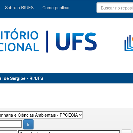
Sobre o RIUFS
Como publicar
al de Sergipe - RI/UFS