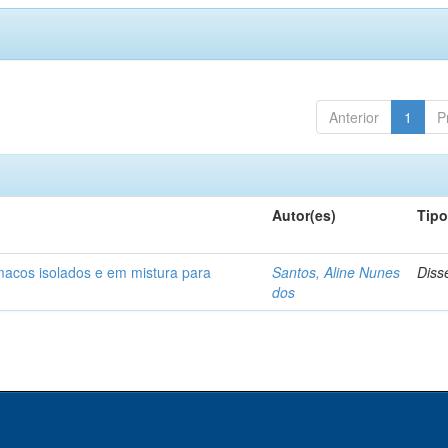
Anterior
1
P
Autor(es)
Tip
rmacos isolados e em mistura para
Santos, Aline Nunes
Diss
dos