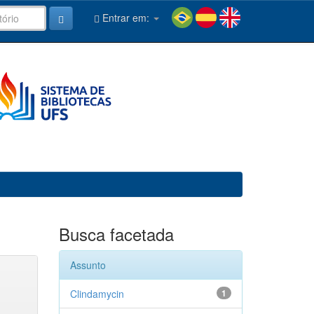
Entrar em:
Busca facetada
Assunto
Clindamycin
1