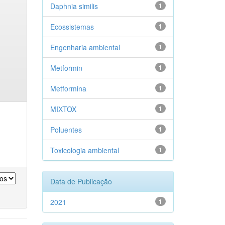
Daphnia similis
1
Ecossistemas
1
Engenharia ambiental
1
Metformin
1
Metformina
1
MIXTOX
1
Poluentes
1
Toxicologia ambiental
1
Data de Publicação
2021
1