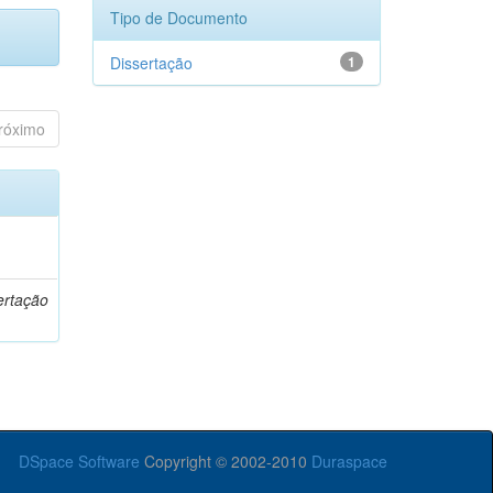
Tipo de Documento
Dissertação
1
róximo
o
ertação
DSpace Software
Copyright © 2002-2010
Duraspace