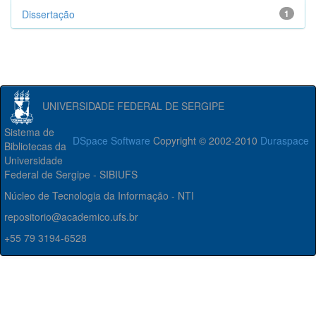
Dissertação
1
UNIVERSIDADE FEDERAL DE SERGIPE
Sistema de
DSpace Software
Copyright © 2002-2010
Duraspace
Bibliotecas da
Universidade
Federal de Sergipe - SIBIUFS
Núcleo de Tecnologia da Informação - NTI
repositorio@academico.ufs.br
+55 79 3194-6528