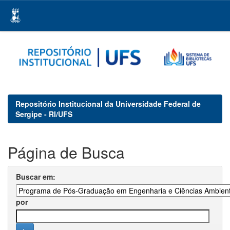
Skip
navigation
Repositório Institucional da Universidade Federal de
Sergipe - RI/UFS
Página de Busca
Buscar em:
por