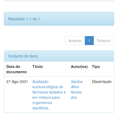
Resultado 1-1 de 1.
Anterior
1
Próximo
Conjunto de itens:
Data do
Título
Autor(es)
Tipo
documento
27-Ago-2021
Avaliação
Santos,
Dissertação
ecotoxicológica de
Aline
fármacos isolados e
Nunes
em mistura para
dos
organismos
aquáticos