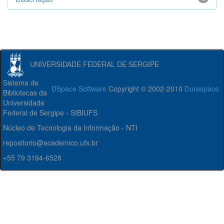
UNIVERSIDADE FEDERAL DE SERGIPE
Sistema de
DSpace Software
Copyright © 2002-2010
Duraspace
Bibliotecas da
Universidade
Federal de Sergipe - SIBIUFS
Núcleo de Tecnologia da Informação - NTI
repositorio@academico.ufs.br
+55 79 3194-6528