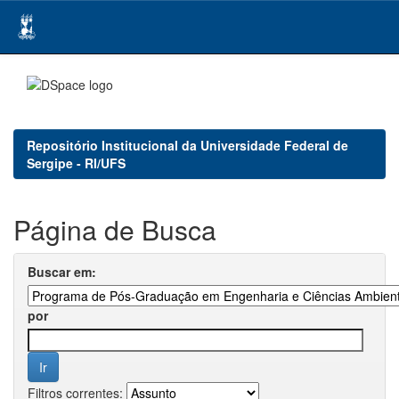
Skip
navigation
Repositório Institucional da Universidade Federal de
Sergipe - RI/UFS
Página de Busca
Buscar em:
por
Filtros correntes: