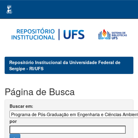
Skip
navigation
Repositório Institucional da Universidade Federal de
Sergipe - RI/UFS
Página de Busca
Buscar em:
por