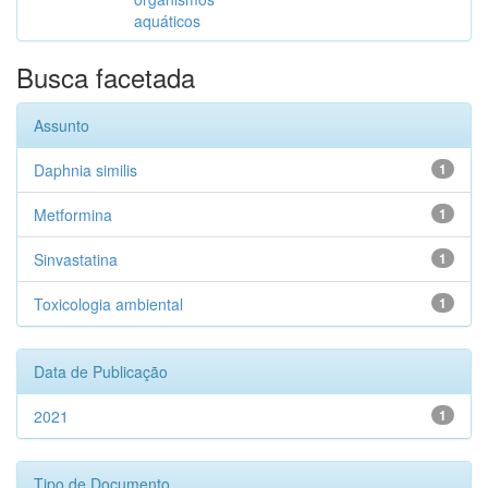
aquáticos
Busca facetada
Assunto
Daphnia similis
1
Metformina
1
Sinvastatina
1
Toxicologia ambiental
1
Data de Publicação
2021
1
Tipo de Documento