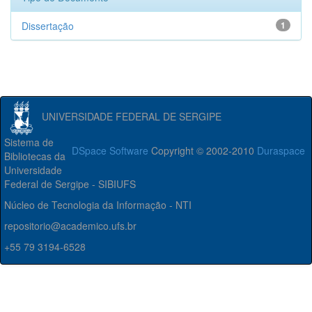
Dissertação
1
UNIVERSIDADE FEDERAL DE SERGIPE
Sistema de
DSpace Software
Copyright © 2002-2010
Duraspace
Bibliotecas da
Universidade
Federal de Sergipe - SIBIUFS
Núcleo de Tecnologia da Informação - NTI
repositorio@academico.ufs.br
+55 79 3194-6528