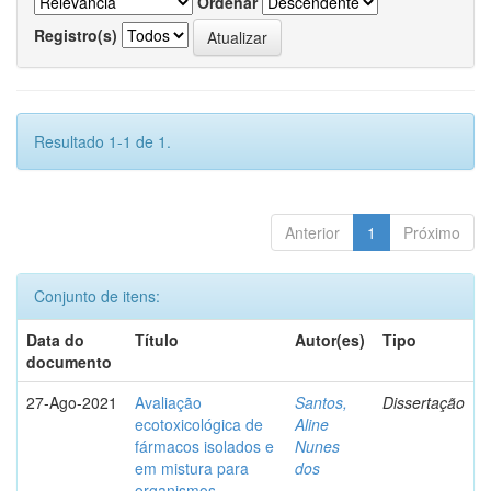
Ordenar
Registro(s)
Resultado 1-1 de 1.
Anterior
1
Próximo
Conjunto de itens:
Data do
Título
Autor(es)
Tipo
documento
27-Ago-2021
Avaliação
Santos,
Dissertação
ecotoxicológica de
Aline
fármacos isolados e
Nunes
em mistura para
dos
organismos