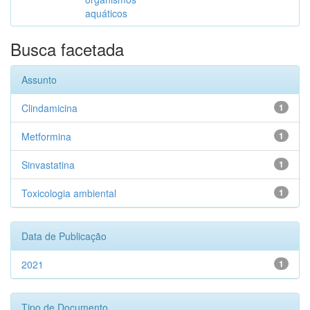
aquáticos
Busca facetada
Assunto
Clindamicina
1
Metformina
1
Sinvastatina
1
Toxicologia ambiental
1
Data de Publicação
2021
1
Tipo de Documento