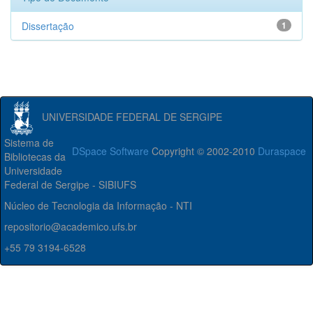
Dissertação
1
UNIVERSIDADE FEDERAL DE SERGIPE
Sistema de
DSpace Software
Copyright © 2002-2010
Duraspace
Bibliotecas da
Universidade
Federal de Sergipe - SIBIUFS
Núcleo de Tecnologia da Informação - NTI
repositorio@academico.ufs.br
+55 79 3194-6528