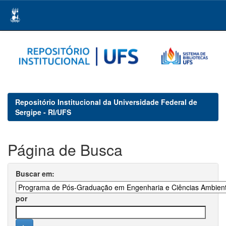
Skip
navigation
Repositório Institucional da Universidade Federal de
Sergipe - RI/UFS
Página de Busca
Buscar em:
por