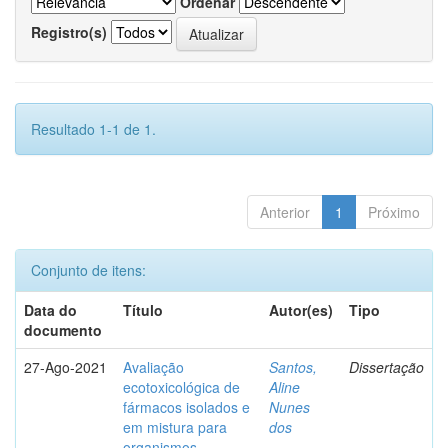
Ordenar
Registro(s)
Resultado 1-1 de 1.
Anterior
1
Próximo
Conjunto de itens:
Data do
Título
Autor(es)
Tipo
documento
27-Ago-2021
Avaliação
Santos,
Dissertação
ecotoxicológica de
Aline
fármacos isolados e
Nunes
em mistura para
dos
organismos