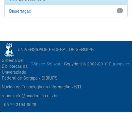
Dissertação
1
UNIVERSIDADE FEDERAL DE SERGIPE
Sistema de
DSpace Software
Copyright © 2002-2010
Duraspace
Bibliotecas da
Universidade
Federal de Sergipe - SIBIUFS
Núcleo de Tecnologia da Informação - NTI
repositorio@academico.ufs.br
+55 79 3194-6528