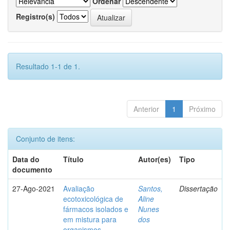
Ordenar
Registro(s)
Resultado 1-1 de 1.
Anterior
1
Próximo
Conjunto de itens:
Data do
Título
Autor(es)
Tipo
documento
27-Ago-2021
Avaliação
Santos,
Dissertação
ecotoxicológica de
Aline
fármacos isolados e
Nunes
em mistura para
dos
organismos