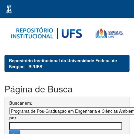
Skip
navigation
Repositório Institucional da Universidade Federal de
Sergipe - RI/UFS
Página de Busca
Buscar em:
por