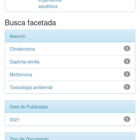
aquáticos
Busca facetada
Assunto
Clindamicina
1
Daphnia similis
1
Metformina
1
Toxicologia ambiental
1
Data de Publicação
2021
1
Tipo de Documento