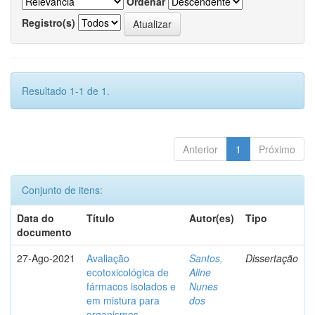
Ordenar
Registro(s)
Resultado 1-1 de 1.
Anterior
1
Próximo
Conjunto de itens:
Data do
Título
Autor(es)
Tipo
documento
27-Ago-2021
Avaliação
Santos,
Dissertação
ecotoxicológica de
Aline
fármacos isolados e
Nunes
em mistura para
dos
organismos