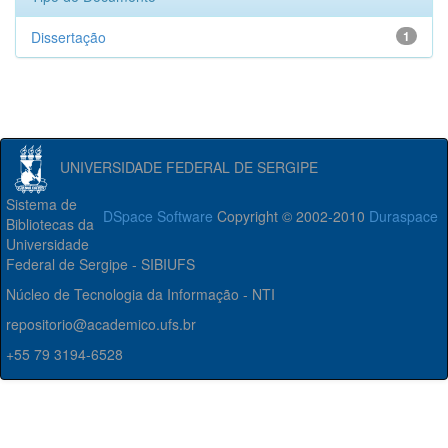
Dissertação
1
UNIVERSIDADE FEDERAL DE SERGIPE
Sistema de
DSpace Software
Copyright © 2002-2010
Duraspace
Bibliotecas da
Universidade
Federal de Sergipe - SIBIUFS
Núcleo de Tecnologia da Informação - NTI
repositorio@academico.ufs.br
+55 79 3194-6528