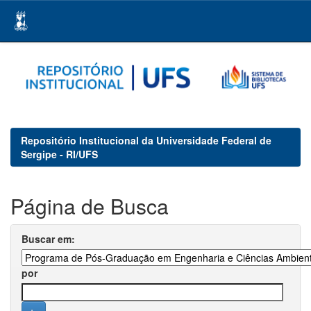
Skip
navigation
Repositório Institucional da Universidade Federal de
Sergipe - RI/UFS
Página de Busca
Buscar em:
por