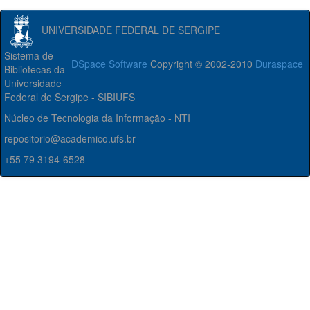
UNIVERSIDADE FEDERAL DE SERGIPE
Sistema de
DSpace Software
Copyright © 2002-2010
Duraspace
Bibliotecas da
Universidade
Federal de Sergipe - SIBIUFS
Núcleo de Tecnologia da Informação - NTI
repositorio@academico.ufs.br
+55 79 3194-6528