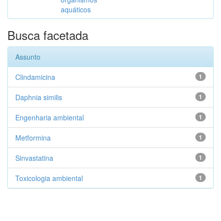
aquáticos
Busca facetada
Assunto
Clindamicina
1
Daphnia similis
1
Engenharia ambiental
1
Metformina
1
Sinvastatina
1
Toxicologia ambiental
1