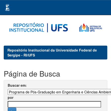
Skip
navigation
Repositório Institucional da Universidade Federal de
Sergipe - RI/UFS
Página de Busca
Buscar em:
por