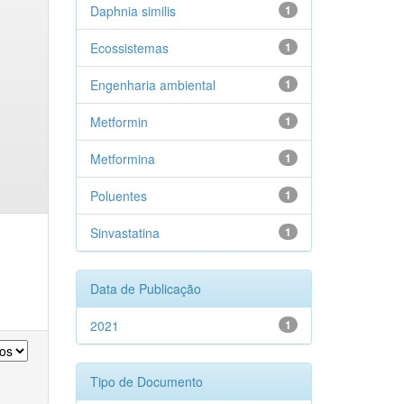
Daphnia similis
1
Ecossistemas
1
Engenharia ambiental
1
Metformin
1
Metformina
1
Poluentes
1
Sinvastatina
1
Data de Publicação
2021
1
Tipo de Documento