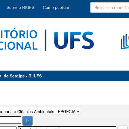
Sobre o RIUFS
Como publicar
al de Sergipe - RI/UFS