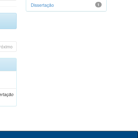
Dissertação
1
róximo
o
ertação