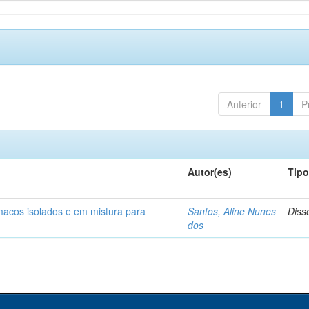
Anterior
1
P
Autor(es)
Tip
rmacos isolados e em mistura para
Santos, Aline Nunes
Diss
dos