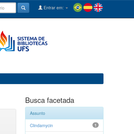
Entrar em:
Busca facetada
Assunto
Clindamycin
1