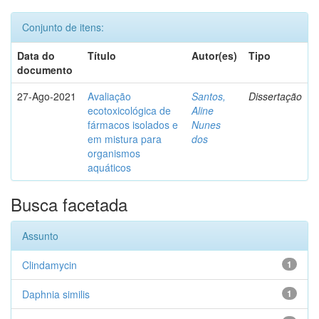
Conjunto de itens:
Data do
Título
Autor(es)
Tipo
documento
27-Ago-2021
Avaliação
Santos,
Dissertação
ecotoxicológica de
Aline
fármacos isolados e
Nunes
em mistura para
dos
organismos
aquáticos
Busca facetada
Assunto
Clindamycin
1
Daphnia similis
1