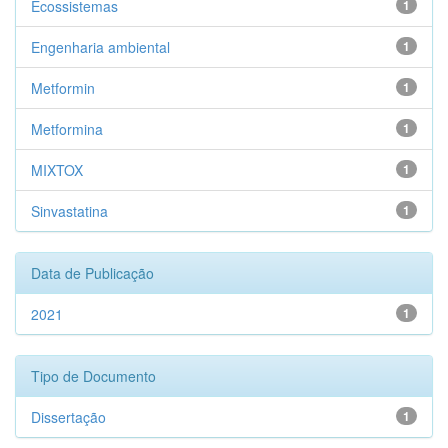
Ecossistemas
1
Engenharia ambiental
1
Metformin
1
Metformina
1
MIXTOX
1
Sinvastatina
1
Data de Publicação
2021
1
Tipo de Documento
Dissertação
1