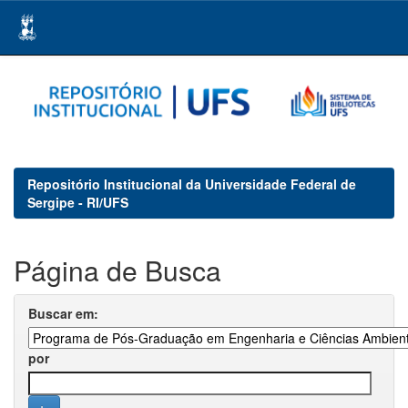
Skip
navigation
Repositório Institucional da Universidade Federal de
Sergipe - RI/UFS
Página de Busca
Buscar em:
por