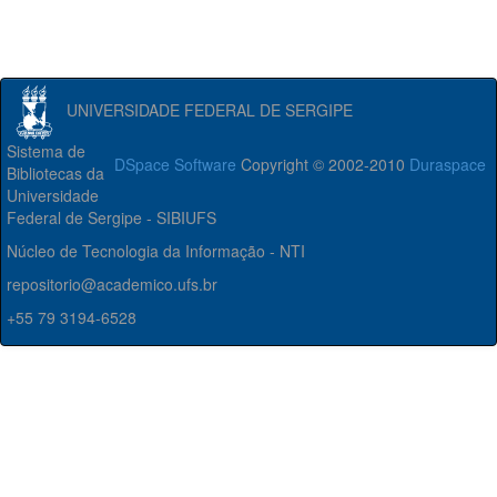
UNIVERSIDADE FEDERAL DE SERGIPE
Sistema de
DSpace Software
Copyright © 2002-2010
Duraspace
Bibliotecas da
Universidade
Federal de Sergipe - SIBIUFS
Núcleo de Tecnologia da Informação - NTI
repositorio@academico.ufs.br
+55 79 3194-6528