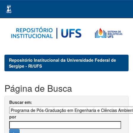
Skip
navigation
Repositório Institucional da Universidade Federal de
Sergipe - RI/UFS
Página de Busca
Buscar em:
por