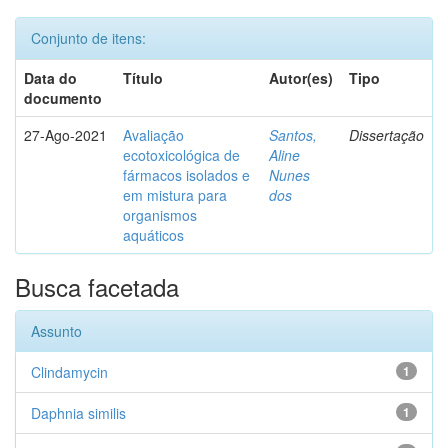
Conjunto de itens:
Data do
Título
Autor(es)
Tipo
documento
27-Ago-2021
Avaliação
Santos,
Dissertação
ecotoxicológica de
Aline
fármacos isolados e
Nunes
em mistura para
dos
organismos
aquáticos
Busca facetada
Assunto
Clindamycin
1
Daphnia similis
1