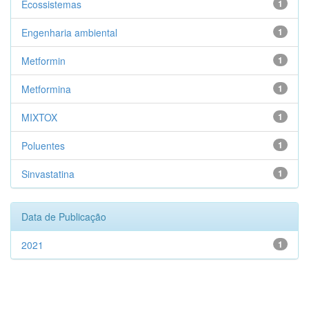
Ecossistemas
1
Engenharia ambiental
1
Metformin
1
Metformina
1
MIXTOX
1
Poluentes
1
Sinvastatina
1
Data de Publicação
2021
1