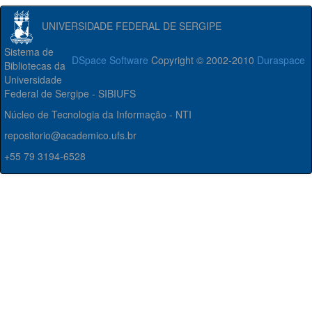
UNIVERSIDADE FEDERAL DE SERGIPE
Sistema de
DSpace Software
Copyright © 2002-2010
Duraspace
Bibliotecas da
Universidade
Federal de Sergipe - SIBIUFS
Núcleo de Tecnologia da Informação - NTI
repositorio@academico.ufs.br
+55 79 3194-6528