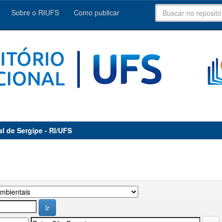
Sobre o RIUFS
Como publicar
al de Sergipe - RI/UFS