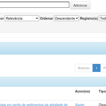
por
Ordenar
Registro(s)
Anterior
1
P
Autor(es)
Tip
etais em perfis de sedimentos da atividade de
Xavier,
Diss