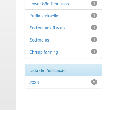
Lower São Francisco
1
Partial extraction
1
Sedimentos fluviais
1
Sediments
1
Shrimp farming
1
Data de Publicação
2023
1