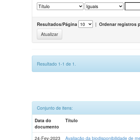
Resultados/Página
|
Ordenar registros 
Resultado 1-1 de 1.
Conjunto de itens:
Data do
Título
documento
24-Fev-2023
Avaliação da biodisponibilidade de m