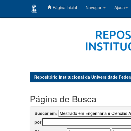
Página inicial
Navegar
Ajuda
Skip
navigation
Repositório Institucional da Universidade Feder
Página de Busca
Buscar em:
por