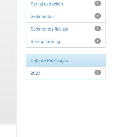
Partial extraction
1
Sedimentos
1
Sedimentos fluviais
1
Shrimp farming
1
Data de Publicação
2023
1