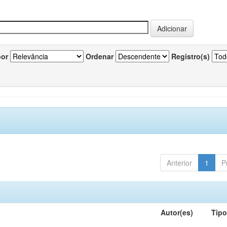
por
Ordenar
Registro(s)
Anterior
1
P
Autor(es)
Tip