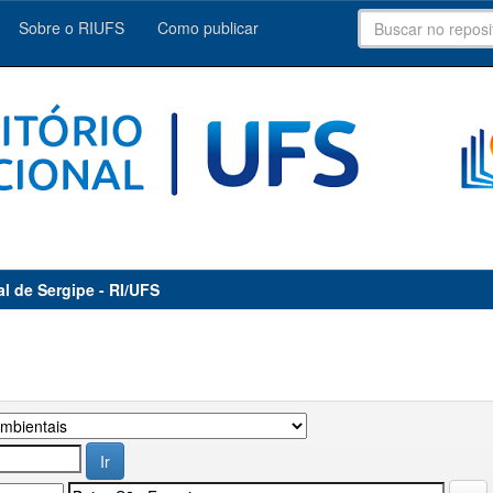
Sobre o RIUFS
Como publicar
al de Sergipe - RI/UFS