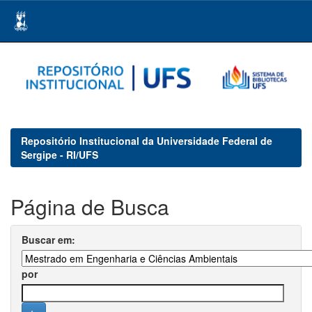
Skip
navigation
Repositório Institucional da Universidade Federal de
Sergipe - RI/UFS
Página de Busca
Buscar em:
por