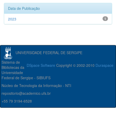
Data de Publicação
2023
1
UNIVERSIDADE FEDERAL DE SERGIPE
Sistema de
DSpace Software
Copyright © 2002-2010
Duraspace
Bibliotecas da
Universidade
Federal de Sergipe - SIBIUFS
Núcleo de Tecnologia da Informação - NTI
repositorio@academico.ufs.br
+55 79 3194-6528