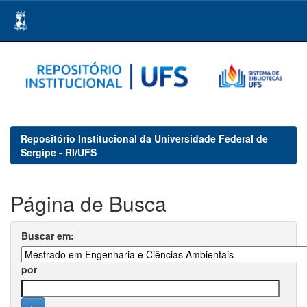
Skip
navigation
Repositório Institucional da Universidade Federal de
Sergipe - RI/UFS
Página de Busca
Buscar em:
por