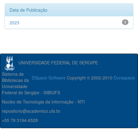
Data de Publicação
2023
1
UNIVERSIDADE FEDERAL DE SERGIPE
Sistema de
DSpace Software
Copyright © 2002-2010
Duraspace
Bibliotecas da
Universidade
Federal de Sergipe - SIBIUFS
Núcleo de Tecnologia da Informação - NTI
repositorio@academico.ufs.br
+55 79 3194-6528