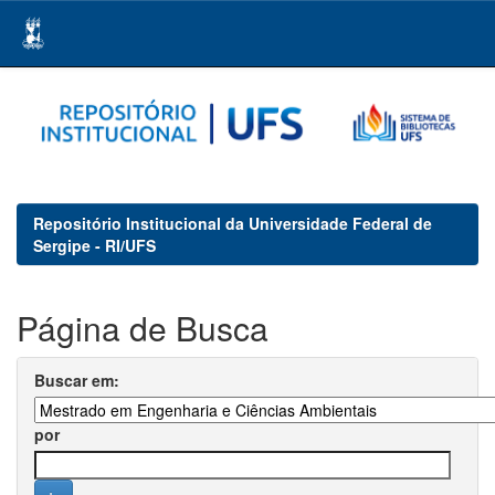
Skip
navigation
Repositório Institucional da Universidade Federal de
Sergipe - RI/UFS
Página de Busca
Buscar em:
por