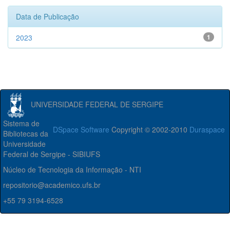
Data de Publicação
2023
1
UNIVERSIDADE FEDERAL DE SERGIPE
Sistema de
DSpace Software
Copyright © 2002-2010
Duraspace
Bibliotecas da
Universidade
Federal de Sergipe - SIBIUFS
Núcleo de Tecnologia da Informação - NTI
repositorio@academico.ufs.br
+55 79 3194-6528